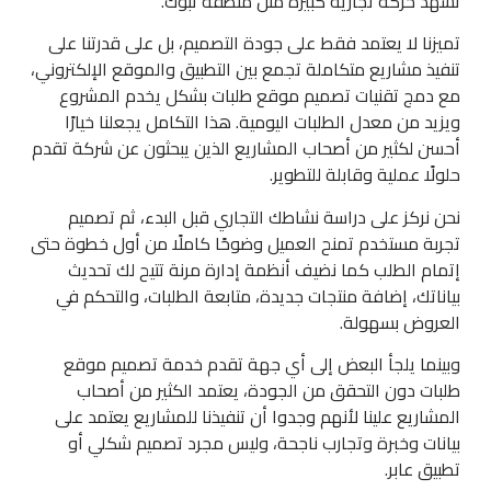
تشهد حركة تجارية كبيرة مثل منطقة تبوك.
تميزنا لا يعتمد فقط على جودة التصميم، بل على قدرتنا على
تنفيذ مشاريع متكاملة تجمع بين التطبيق والموقع الإلكتروني،
مع دمج تقنيات تصميم موقع طلبات بشكل يخدم المشروع
ويزيد من معدل الطلبات اليومية. هذا التكامل يجعلنا خيارًا
أحسن لكثير من أصحاب المشاريع الذين يبحثون عن شركة تقدم
حلولًا عملية وقابلة للتطوير.
نحن نركز على دراسة نشاطك التجاري قبل البدء، ثم تصميم
تجربة مستخدم تمنح العميل وضوحًا كاملًا من أول خطوة حتى
إتمام الطلب كما نضيف أنظمة إدارة مرنة تتيح لك تحديث
بياناتك، إضافة منتجات جديدة، متابعة الطلبات، والتحكم في
العروض بسهولة.
وبينما يلجأ البعض إلى أي جهة تقدم خدمة تصميم موقع
طلبات دون التحقق من الجودة، يعتمد الكثير من أصحاب
المشاريع علينا لأنهم وجدوا أن تنفيذنا للمشاريع يعتمد على
بيانات وخبرة وتجارب ناجحة، وليس مجرد تصميم شكلي أو
تطبيق عابر.