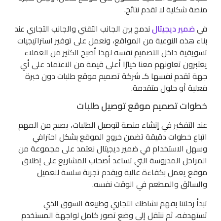
منصة شكلية لا تقدم نتائج.
في
ضمير ديجيتال
ندمج بين الجانب التقني والجانب التجاري عند
بناء هذه النوعية من المواقع، ونعمل على توفير استراتيجيات
تسويقية داخل التصميم نفسه لهذا أصبح الكثير من العملاء
يعتبرون تعاونهم معنا خيارًا أعلى قيمة من الاعتماد على أي
جهة تقدم نفسها كـ شركة تصميم موقع طلبات دون خبرة
فعلية أو حلول متقدمة.
خطوات تصميم موقع توصيل طلبات
عند التفكير في إنشاء منصة لتوصيل الطلبات، يصبح من المهم
اتباع خطوات دقيقة تضمن خروج الموقع بشكل احترافي
وسهل الاستخدام في ضمير ديجيتال نعتمد على مجموعة من
المراحل المدروسة التي تساعد أصحاب المشاريع على إطلاق
موقع يعمل بكفاءة عالية ويقدم تجربة سلسة للعميل
والسائق والمطعم في الوقت نفسه.
تبدأ رحلتنا بفهم نشاطك التجاري وطبيعة السوق الذي
تستهدفه، ثم ننتقل إلى وضع تصور كامل لواجهة المستخدم