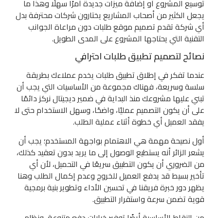
توسيع المشروع أو إضافة ميزات جديدة أمرًا سهلًا وهذا ما
يجعل الكثير من أصحاب المشاريع يختارون شركات محترفة بدل
أي شركة تقدم تصميم موقع طلبات دون مراعاة الجوانب
التقنية التي يحتاجها المشروع على المدى الطويل.
نصائح لتصميم تطبيق طلبات احترافي
عندما تفكر في إطلاق تطبيق طلبات يخدم عملاءك بطريقة
سلسة وسريعة، فهناك مجموعة من الأساسيات التي يجب أن
تبني عليها مشروعك منذ البداية في ضمير ديجيتال نركز دائمًا
على أن يكون التصميم عمليًا، واضحًا، وسهل الاستخدام حتى لا
يفقد العميل أي خطوة أثناء عملية الطلب.
أول نصيحة مهمة هي الاهتمام بواجهة المستخدم؛ يجب أن
يشعر الزائر أنه يستطيع الوصول إلى ما يريد بدون تعقيد كذلك،
من الضروري أن يكون التطبيق سريعًا في التحميل، لأن أي
تأخير بسيط قد يدفع العميل للخروج وعدم إكمال الطلب وهنا
يظهر دور خبرة فريقنا في تحسين الأداء وتطوير بنية برمجية
قوية تضمن سرعة واستقرار التطبيق.
من النقاط الأساسية أيضًا توفير خيارات دفع متنوعة، ونظام