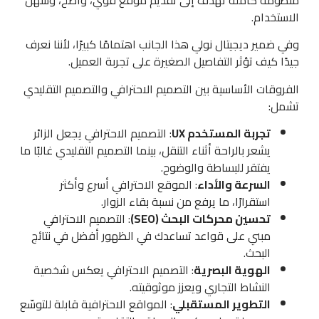
الاستخدام.
وفي ضمير ديجيتال نولي هذا الجانب اهتمامًا كبيرًا، لأننا نعرف
جيدًا كيف تؤثر التفاصيل الصغيرة على تجربة العميل.
الفروقات الأساسية بين التصميم الاحترافي والتصميم التقليدي
تشمل:
تجربة المستخدم UX
: التصميم الاحترافي يجعل الزائر
يشعر بالراحة أثناء التنقل، بينما التصميم التقليدي غالبًا ما
يفتقر للبساطة والوضوح.
السرعة والأداء
: الموقع الاحترافي أسرع وأكثر
استقرارًا، ما يرفع من نسبة بقاء الزوار.
تحسين محركات البحث (SEO)
: التصميم الاحترافي
مبني على قواعد تساعدك في الظهور أفضل في نتائج
البحث.
الهوية البصرية
: التصميم الاحترافي يعكس شخصية
النشاط التجاري ويعزز موثوقيته.
التطوير المستقبلي
: المواقع الاحترافية قابلة للتوسّع