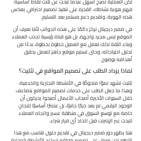
لكن العملية تصبح أسهل عندما تبحث عن ثلاث نقاط أساسية:
فهم هوية نشاطك، القدرة على تنفيذ تصميم احترافي يعكس
هذه الهوية، وتقديم دعم مستمر بعد التسليم.
في ضمير ديجيتال نركز دائمًا على هذه الجوانب لأننا نعرف أن
الموقع ليس مجرد واجهة، بل هو قناة رئيسية لجذب العملاء
وبناء الثقة لذلك نعمل مع العميل خطوة بخطوة، بدءًا من
تحليل احتياجاته، وحتى تسليم موقع جاهز للعمل يحقق
أهدافه بوضوح.
لماذا يزداد الطلب على تصميم المواقع في تثليث؟
تثليث تشهد نموًا ملحوظًا في الأنشطة التجارية والخدمية،
وهذا ما جعل الطلب على خدمات تصميم المواقع يتضاعف
خلال السنوات الأخيرة أصحاب الأعمال أصبحوا يدركون أن
الوجود الرقمي لم يعد خيارًا جانبيًا، بل عنصرًا أساسيًا للنجاح،
خاصة مع توسع السوق في منطقة عسير واتجاه العملاء
للبحث عبر الإنترنت قبل اتخاذ أي قرار شراء.
هنا يظهر دور ضمير ديجيتال في تقديم حلول تتناسب مع هذا
التطور نحن نعمل على تصميم مواقع تساعد الأنشطة المحلية