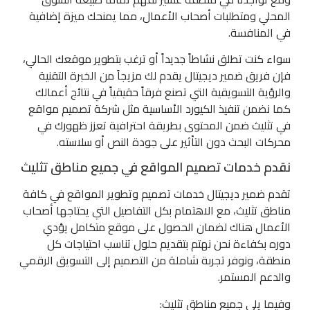
المحلي ومتطلبات أصحاب الأعمال، مما يمنحك ميزة إضافية
في المنافسة.
سواء كنت تطلق نشاطاً جديداً أو ترغب بتطوير موقعك الحالي،
فإن فريق ضمير ديجيتال يقدم لك مزيجاً من الخبرة التقنية
والرؤية التسويقية التي تصنع فرقاً حقيقياً في نتائج أعمالك
كما نضمن تنفيذ الكيورد الأساسية مثل شركة تصميم مواقع
في تثليث ضمن المحتوى بطريقة احترافية تعزز ظهورك في
محركات البحث دون التأثير على جودة النص أو سلاسته.
نقدم خدمات تصميم المواقع في جميع مناطق تثليث
تقدم ضمير ديجيتال خدمات تصميم وتطوير المواقع في كافة
مناطق تثليث، مع الاهتمام بكل التفاصيل التي يحتاجها أصحاب
الأعمال هناك لضمان الحصول على موقع متكامل يؤدي
دوره بكفاءة نحن نهتم بتقديم حلول تناسب احتياجات كل
منطقة، ونوفر تجربة شاملة من التصميم إلى التسويق الرقمي
والدعم المستمر.
وفيما يلي جميع مناطق تثليث: