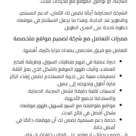
السرعة، أو توافق الموقع مع محركات البحث.
الشركة المحترفة أيضًا تضمن لك الأمان، الدعم المستمر،
والتطوير عند الحاجة، وهذا ما يجعل الاستثمار في موقعك
خطوة ناجحة على المدى الطويل.
مميزات التعامل مع شركة تصميم مواقع متخصصة
التعامل مع فريق متخصص يمنحك مزايا كثيرة، أهمها:
خبرة عملية في فهم متطلبات السوق، وطريقة تفكير
العملاء، وآليات ظهور الموقع بالشكل الذي يعزز الثقة.
تصميمات مبنية على تجربة المستخدم تضمن إبقاء الزائر
فترة أطول وتحويله إلى عميل.
تحسينات تقنية دقيقة تشمل السرعة، الحماية،
والاستجابة لجميع الأجهزة.
مواقع متوافقة مع السيو لتسهيل ظهور موقعك
بشكل أفضل في نتائج البحث.
خدمة دعم مستمرة تضمن لك أن موقعك دائمًا في
أفضل حالة.
في ضمير ديجيتال، لا نعتمد على قوالب جاهزة، بل نبني