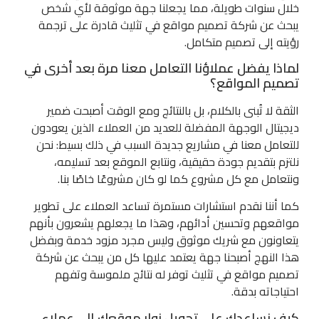
خلال سنوات طويلة، مما يجعلنا جهة موثوقة لأي شخص
يبحث عن شركة تصميم مواقع في تثليث قادرة على ترجمة
رؤيته إلى تصميم متكامل.
لماذا يفضل عملاؤنا التعامل معنا مرة بعد أخرى في
تصميم المواقع؟
الثقة لا تُبنى بالكلام، بل بالنتائج ومع الوقت أصبحت ضمير
ديجيتال الوجهة المفضلة للعديد من العملاء الذين يعودون
للتعامل معنا في مشاريع جديدة السبب في ذلك بسيط: نحن
نلتزم بتقديم جودة حقيقية، ونتابع الموقع بعد تسليمه،
ونتعامل مع كل مشروع كما لو كان مشروعًا خاصًا بنا.
كما أننا نقدم استشارات مستمرة تساعد العملاء على تطوير
مواقعهم وتحسين أدائهم، وهذا ما يجعلهم يشعرون بأنهم
يتعاونون مع شريك موثوق وليس مجرد مزود خدمة وبفضل
هذا النهج أصبحنا جهة يعتمد عليها كل من يبحث عن شركة
تصميم مواقع في تثليث توفر له نتائج ملموسة وتفهم
احتياجاته بدقة.
كيف نساعدك على تحويل زوار موقعك إلى عملاء