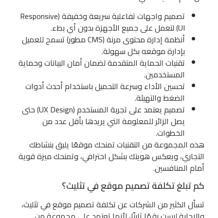
تصميم واجهات تفاعلية سريعة وخفيفة (Responsive
UI) لتعمل على جميع الأجهزة بدون أي بطء.
أنظمة إدارة محتوى مرنة (CMS مطور) تسمح للعميل
بإدارة موقعه بكل سهولة.
تقنيات الحماية المتقدمة لضمان أمان البيانات وحماية
المستخدمين.
تحسين الأداء وسرعة التحميل باستخدام أحدث أدوات
الضغط والتهيئة.
تصميم يعتمد على تجربة المستخدم (UX Design) حتى
يصل الزائر للمعلومة التي يريدها بأقل عدد من
الخطوات.
هذه المجموعة من التقنيات تمنحك موقعًا يليق بنشاطك
التجاري، ويعكس هويتك بشكل احترافي، وتمنحك ميزة قوية
أمام المنافسين.
كم تبلغ تكلفة تصميم موقع في تثليث؟
تسأل الكثير من الشركات عن تكلفة تصميم موقع في تثليث،
والإجابة ليست رقمًا ثابتًا، لأنها تعتمد على مجموعة من