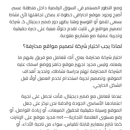
ومع التطور المستمر في السوق الرقمية داخل منطقة عسير،
أصبح وجود موقع احترافي خطوة لا يمكن تجاهلها لأي نشاط
يسعى للنمو أو التوسع وهنا يظهر دور ضمير ديجيتال كـ شركة
تصميم مواقع في تثليث تقدم حلولًا مبنية على خبرة حقيقية
وتجربة عملية مع مشاريع متنوعة.
لماذا يجب اختيار شركة تصميم مواقع محترفة؟
اختيار شركة محترفة يعني أنك تتعامل مع فريق يفهم ما
يفعله، وليس مجرد تجهيز موقع جاهز ووضع اسمك عليه
الشركة المحترفة تهتم بدراسة نشاطك، وتحديد أهداف
الموقع، وتصميم تجربة استخدام تخدم العميل أولًا قبل
الشكل الخارجي.
عندما تتعامل مع ضمير ديجيتال، فأنت تحصل على تجربة
اعتمادها الأساسي الجودة والدقة نحن نركز على جعل
الموقع وسيلة حقيقية لتحقيق المبيعات، أو زيادة التواصل، أو
رفع مستوى العلامة التجارية—not مجرد موقع على الإنترنت
كما نلتزم بمعايير قابلة للقياس، سواء من ناحية الأداء، أو