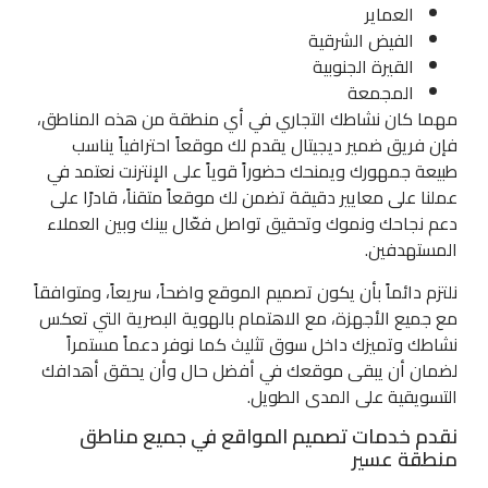
العماير
الفيض الشرقية
القيرة الجنوبية
المجمعة
مهما كان نشاطك التجاري في أي منطقة من هذه المناطق،
فإن فريق ضمير ديجيتال يقدم لك موقعاً احترافياً يناسب
طبيعة جمهورك ويمنحك حضوراً قوياً على الإنترنت نعتمد في
عملنا على معايير دقيقة تضمن لك موقعاً متقناً، قادرًا على
دعم نجاحك ونموك وتحقيق تواصل فعّال بينك وبين العملاء
المستهدفين.
نلتزم دائماً بأن يكون تصميم الموقع واضحاً، سريعاً، ومتوافقاً
مع جميع الأجهزة، مع الاهتمام بالهوية البصرية التي تعكس
نشاطك وتميزك داخل سوق تثليث كما نوفر دعماً مستمراً
لضمان أن يبقى موقعك في أفضل حال وأن يحقق أهدافك
التسويقية على المدى الطويل.
نقدم خدمات تصميم المواقع في جميع مناطق
منطقة عسير