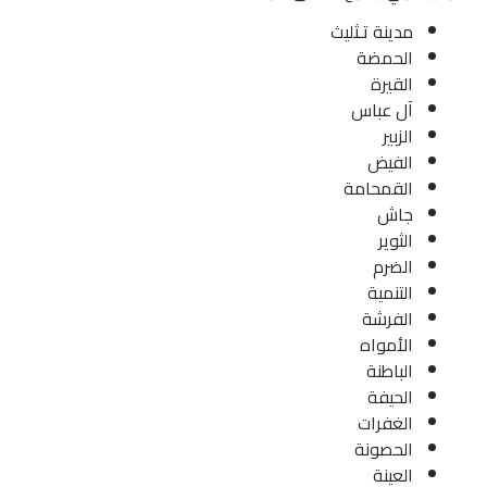
مدينة تـثليث
الحمضة
القيرة
آل عباس
الزبير
الفيض
القمحامة
جاش
الثوير
الضرم
التنمية
الفرشة
الأمواه
الباطنة
الحيفة
الغفرات
الحصونة
العينة