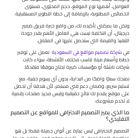
العوامل، أهمها نوع الموقع، حجم المحتوى، مستوى
الخصائص المطلوبة، بالإضافة إلى خطة التطوير المستقبلية.
ولكن ما يمكنني تأكيده لك، من واقع خبرة فريق ضمير
ديجيتال، أن التكلفة ليست هي العامل الأهم بقدر جودة
التنفيذ والقيمة التي ستحصل عليها في المقابل.
في
شركة تصميم مواقع في السعودية
نعمل على توفير
خطط وأسعار مرنة تناسب مختلف الأنشطة، سواء كانت
شركات ناشئة أو مؤسسات كبيرة تحتاج موقعًا متقدمًا.
نمنحك سعرًا واضحًا من البداية، بدون أي رسوم خفية، مع
تسليم سريع، وضمان دعم فني مستمر، لأن هدفنا أن تحصل
على موقع يقدم لك نتائج حقيقية وليس مجرد صفحات رقمية
لا تخدم مشروعك.
ما الذي يميز التصميم الاحترافي للمواقع عن التصميم
التقليدي؟
التصميم الاحترافي ليس عبارة عن ألوان جميلة فقط؛ بل هو
منظومة كاملة تهدف إلى تقديم موقع قوي، واضح، وسهل