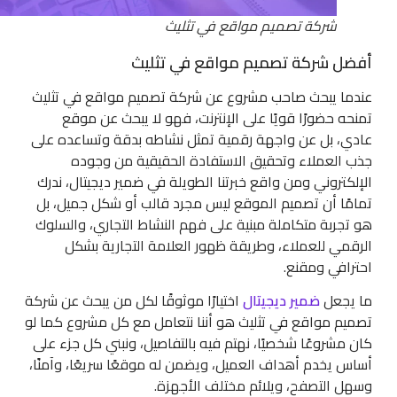
شركة تصميم مواقع في تثليث
أفضل شركة تصميم مواقع في تثليث
عندما يبحث صاحب مشروع عن شركة تصميم مواقع في تثليث
تمنحه حضورًا قويًا على الإنترنت، فهو لا يبحث عن موقع
عادي، بل عن واجهة رقمية تمثل نشاطه بدقة وتساعده على
جذب العملاء وتحقيق الاستفادة الحقيقية من وجوده
الإلكتروني ومن واقع خبرتنا الطويلة في ضمير ديجيتال، ندرك
تمامًا أن تصميم الموقع ليس مجرد قالب أو شكل جميل، بل
هو تجربة متكاملة مبنية على فهم النشاط التجاري، والسلوك
الرقمي للعملاء، وطريقة ظهور العلامة التجارية بشكل
احترافي ومقنع.
ما يجعل
ضمير ديجيتال
اختيارًا موثوقًا لكل من يبحث عن شركة
تصميم مواقع في تثليث هو أننا نتعامل مع كل مشروع كما لو
كان مشروعًا شخصيًا، نهتم فيه بالتفاصيل، ونبني كل جزء على
أساس يخدم أهداف العميل، ويضمن له موقعًا سريعًا، وآمنًا،
وسهل التصفح، ويلائم مختلف الأجهزة.