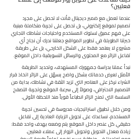
فعليين؟
عندما تعمل مع ضمير ديجيتال فأنت لا تحصل على مجرد
تصميم لموقع إلكتروني، بل تحصل على تجربة متكاملة مبنية
على فهم عميق لسلوك المستخدم واحتياجات نشاطك التجاري
خبرتنا الطويلة في تطوير المواقع جعلتنا ندرك أن نجاح أي
مشروع لا يعتمد فقط على الشكل الخارجي، بل على طريقة
تفاعل الزائر مع المحتوى والرسائل التسويقية داخل الموقع.
نبدأ عملنا بدراسة جمهورك المستهدف، وتحديد الطريقة
الأمثل لعرض خدماتك بشكل واضح يسهّل على الزائر اتخاذ قرار
الشراء نركز على العناصر التي تزيد الثقة في نشاطك، بداية من
التصميم الاحترافي، وصولاً إلى سرعة الموقع وتجربة التصفح
السلسة التي تمنح الزائر انطباعاً قوياً منذ اللحظة الأولى.
ومن خلال تطبيق استراتيجيات مدروسة في تحسين تجربة
المستخدم، نساعدك على تحويل الزيارة العادية إلى تفاعل
حقيقي كل عنصر داخل الموقع يتم وضعه بهدف واحد فقط:
زيادة معدل التحويل وتحويل الزوار إلى عملاء فعليين.
ومع تواجدنا في منطقة عسير نفهم تماماً طبيعة السوق