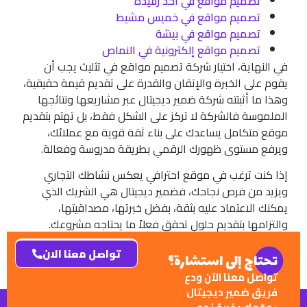
تصميم مواقع في أحد رفيدة
تصميم مواقع في خميس مشيط
تصميم مواقع في بيشة
تصميم مواقع إلكترونية في النماص
في النهاية، اختيار شركة تصميم مواقع في تثليث يجب أن
يقوم على الخبرة والإتقان والقدرة على تقديم قيمة حقيقية،
وهذا ما أثبتته شركة ضمير ديجيتال عبر مشاريعها ونتائجها
الملموسة فالشركة لا تركز على الشكل فقط، بل تهتم بتقديم
موقع متكامل يساعدك على بناء ثقة قوية مع عملائك،
ويرفع مستوى ظهورك الرقمي بطريقة مدروسة وفعالة.
إذا كنت ترغب في موقع احترافي يعكس نشاطك التجاري
ويزيد من فرص نجاحك، فضمير ديجيتال هي الشريك الذي
يمكنك الاعتماد عليه بثقة، بفضل خبرتها، مصداقيتها،
والتزامها بتقديم حلول تحقق فعلاً ما يحتاجه مشروعك.
تواصل معنا الان
تحتاج إلى استشارة؟
تواصل معنا الآن ودع
فريق ضمير ديجيتال