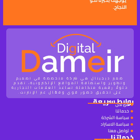
يوجّهك بخبرة نحو
النجاح.
ضمير ديجيتال هي شركة متخصصة في تصميم
وتطوير واستضافة المواقع الإلكترونية، تقدم
حلولًا رقمية متكاملة تساعد العلامات التجارية
على تحقيق حضور قوي وفعّال عبر الإنترنت.
روابط سريعة
من نحن
خدماتنا
سياسة الشركة
سياسة الاستراد
تواصل معنا
خدماتنا