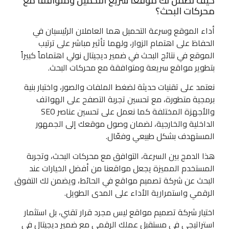
كيف نضمن لك موقعاً سريع التحميل ومتوافقاً مع
محركات البحث؟
أداء الموقع وسرعة التحميل هما العاملان الرئيسيان في
الحفاظ على اهتمام الزوار، ولهما تأثير مباشر على ترتيب
الموقع في نتائج البحث في ضمير ديجيتال نولي اهتماماً كبيراً
بتطوير مواقع سريعة ومتوافقة مع محركات البحث.
نعتمد على تقنيات حديثة لضغط الملفات والصور، واختيار بنية
برمجية متطورة، مع تحسين تجربة التصفح على الهواتف
والأجهزة المختلفة كما نعمل على تحسين عناصر SEO
الداخلية والخارجية، لضمان وصول موقعك إلى الجمهور
المستهدف بشكل طبيعي وفعّال.
هذا الدمج بين السرعة، التوافق مع محركات البحث، وتجربة
المستخدم المميزة يجعل مواقعنا من أفضل الخيارات عند
البحث عن شركة تصميم مواقع في الحائط، ويضمن لك التفوق
الرقمي واستمرارية الأداء على المدى الطويل.
اختيار شركة تصميم مواقع ليس مجرد قرار تقني، بل استثمار
استراتيجي في مستقبل عملك الرقمي مع ضمير ديجيتال في