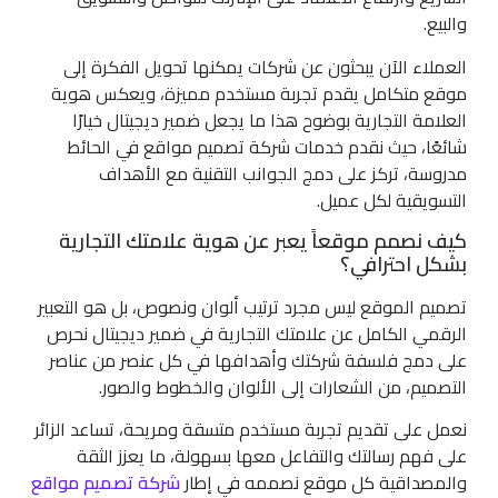
والبيع.
العملاء الآن يبحثون عن شركات يمكنها تحويل الفكرة إلى
موقع متكامل يقدم تجربة مستخدم مميزة، ويعكس هوية
العلامة التجارية بوضوح هذا ما يجعل ضمير ديجيتال خيارًا
شائعًا، حيث نقدم خدمات شركة تصميم مواقع في الحائط
مدروسة، تركز على دمج الجوانب التقنية مع الأهداف
التسويقية لكل عميل.
كيف نصمم موقعاً يعبر عن هوية علامتك التجارية
بشكل احترافي؟
تصميم الموقع ليس مجرد ترتيب ألوان ونصوص، بل هو التعبير
الرقمي الكامل عن علامتك التجارية في ضمير ديجيتال نحرص
على دمج فلسفة شركتك وأهدافها في كل عنصر من عناصر
التصميم، من الشعارات إلى الألوان والخطوط والصور.
نعمل على تقديم تجربة مستخدم متسقة ومريحة، تساعد الزائر
على فهم رسالتك والتفاعل معها بسهولة، ما يعزز الثقة
والمصداقية كل موقع نصممه في إطار
شركة تصميم مواقع