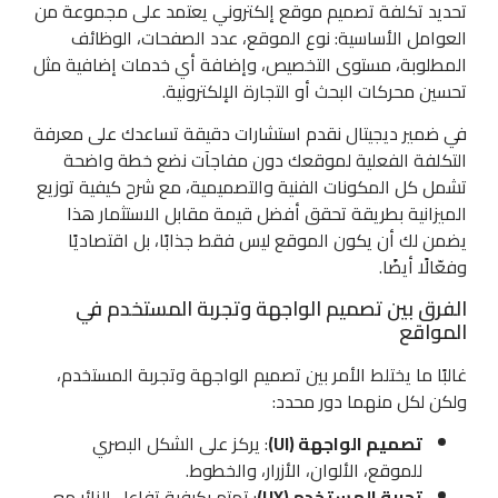
تحديد تكلفة تصميم موقع إلكتروني يعتمد على مجموعة من
العوامل الأساسية: نوع الموقع، عدد الصفحات، الوظائف
المطلوبة، مستوى التخصيص، وإضافة أي خدمات إضافية مثل
تحسين محركات البحث أو التجارة الإلكترونية.
في ضمير ديجيتال نقدم استشارات دقيقة تساعدك على معرفة
التكلفة الفعلية لموقعك دون مفاجآت نضع خطة واضحة
تشمل كل المكونات الفنية والتصميمية، مع شرح كيفية توزيع
الميزانية بطريقة تحقق أفضل قيمة مقابل الاستثمار هذا
يضمن لك أن يكون الموقع ليس فقط جذابًا، بل اقتصاديًا
وفعّالًا أيضًا.
الفرق بين تصميم الواجهة وتجربة المستخدم في
المواقع
غالبًا ما يختلط الأمر بين تصميم الواجهة وتجربة المستخدم،
ولكن لكل منهما دور محدد:
تصميم الواجهة (UI)
: يركز على الشكل البصري
للموقع، الألوان، الأزرار، والخطوط.
تجربة المستخدم (UX)
: تهتم بكيفية تفاعل الزائر مع