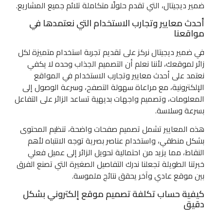
ضمير ديجيتال، التي تقدم حلولًا متكاملة تلائم جميع المشاريع.
أحدث معايير وتجارب الاستخدام التي نعتمدها في
مواقعنا
في ضمير ديجيتال نركز على تقديم تجربة استخدام متميزة لكل
زائر لموقعك، لأننا نعلم أن التصميم الجذاب وحده لا يكفي
نعتمد على أحدث معايير وتجارب الاستخدام في المواقع
الإلكترونية، مع مراعاة سهولة التصفح، وسرعة الوصول إلى
المعلومات، وتصميم واجهات بديهية تساعد الزائر على التفاعل
بسرعة وسلاسة.
هذه المعايير تشمل تصميم صفحات واضحة، تنظيم المحتوى
بشكل منطقي، واستخدام عناصر بصرية توجه الانتباه لأهم
النقاط، مما يزيد من احتمالية تحويل الزائر إلى عميل فعلي
خبرتنا الطويلة تجعلنا ندرك التفاصيل الصغيرة التي تصنع الفرق
بين موقع عادي وآخر يحقق نتائج ملموسة.
كيفية حساب تكلفة تصميم موقع إلكتروني بشكل
دقيق