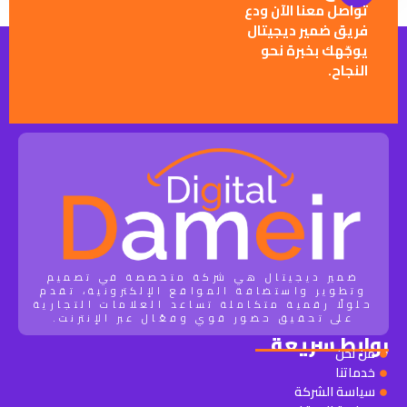
تواصل معنا الآن ودع
فريق ضمير ديجيتال
يوجّهك بخبرة نحو
النجاح.
ضمير ديجيتال هي شركة متخصصة في تصميم
وتطوير واستضافة المواقع الإلكترونية، تقدم
حلولًا رقمية متكاملة تساعد العلامات التجارية
على تحقيق حضور قوي وفعّال عبر الإنترنت.
روابط سريعة
من نحن
خدماتنا
سياسة الشركة