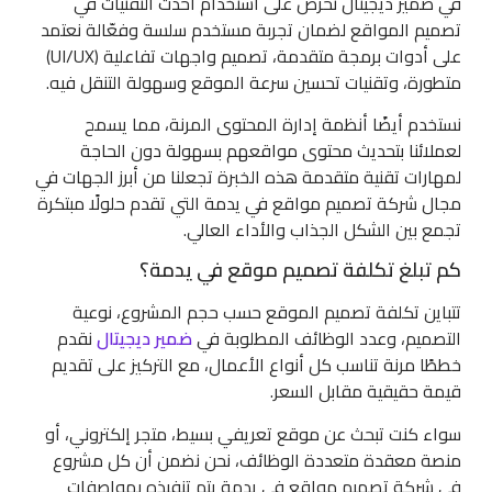
في ضمير ديجيتال نحرص على استخدام أحدث التقنيات في
تصميم المواقع لضمان تجربة مستخدم سلسة وفعّالة نعتمد
على أدوات برمجة متقدمة، تصميم واجهات تفاعلية (UI/UX)
متطورة، وتقنيات تحسين سرعة الموقع وسهولة التنقل فيه.
نستخدم أيضًا أنظمة إدارة المحتوى المرنة، مما يسمح
لعملائنا بتحديث محتوى مواقعهم بسهولة دون الحاجة
لمهارات تقنية متقدمة هذه الخبرة تجعلنا من أبرز الجهات في
مجال شركة تصميم مواقع في يدمة التي تقدم حلولًا مبتكرة
تجمع بين الشكل الجذاب والأداء العالي.
كم تبلغ تكلفة تصميم موقع في يدمة؟
تتباين تكلفة تصميم الموقع حسب حجم المشروع، نوعية
التصميم، وعدد الوظائف المطلوبة في
ضمير ديجيتال
نقدم
خططًا مرنة تناسب كل أنواع الأعمال، مع التركيز على تقديم
قيمة حقيقية مقابل السعر.
سواء كنت تبحث عن موقع تعريفي بسيط، متجر إلكتروني، أو
منصة معقدة متعددة الوظائف، نحن نضمن أن كل مشروع
في شركة تصميم مواقع في يدمة يتم تنفيذه بمواصفات