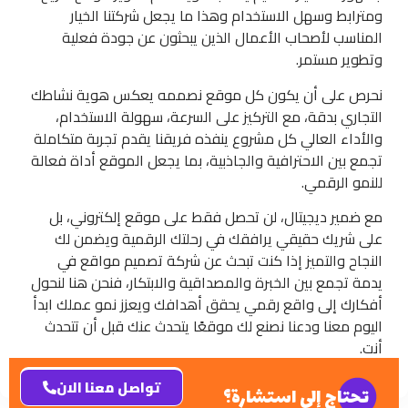
ومترابط وسهل الاستخدام وهذا ما يجعل شركتنا الخيار
المناسب لأصحاب الأعمال الذين يبحثون عن جودة فعلية
وتطوير مستمر.
نحرص على أن يكون كل موقع نصممه يعكس هوية نشاطك
التجاري بدقة، مع التركيز على السرعة، سهولة الاستخدام،
والأداء العالي كل مشروع ينفذه فريقنا يقدم تجربة متكاملة
تجمع بين الاحترافية والجاذبية، بما يجعل الموقع أداة فعالة
للنمو الرقمي.
مع ضمير ديجيتال، لن تحصل فقط على موقع إلكتروني، بل
على شريك حقيقي يرافقك في رحلتك الرقمية ويضمن لك
النجاح والتميز إذا كنت تبحث عن شركة تصميم مواقع في
يدمة تجمع بين الخبرة والمصداقية والابتكار، فنحن هنا لنحول
أفكارك إلى واقع رقمي يحقق أهدافك ويعزز نمو عملك ابدأ
اليوم معنا ودعنا نصنع لك موقعًا يتحدث عنك قبل أن تتحدث
أنت.
تواصل معنا الان
تحتاج إلى استشارة؟