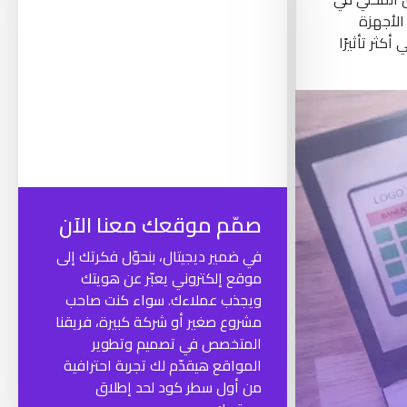
الأجهزة
ثر تأثيرًا
صمّم موقعك معنا الآن
في ضمير ديجيتال، بنحوّل فكرتك إلى
موقع إلكتروني يعبّر عن هويتك
ويجذب عملاءك. سواء كنت صاحب
مشروع صغير أو شركة كبيرة، فريقنا
المتخصص في تصميم وتطوير
المواقع هيقدّم لك تجربة احترافية
من أول سطر كود لحد إطلاق