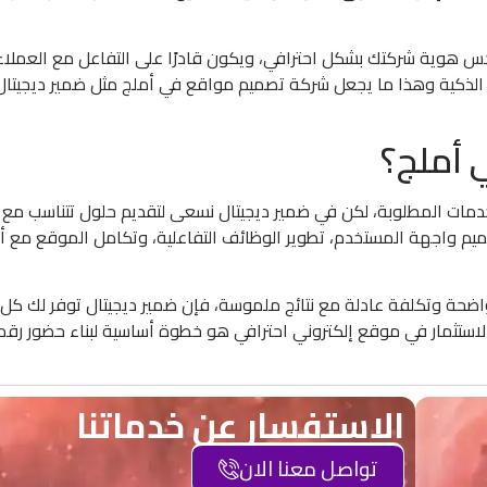
هوية شركتك بشكل احترافي، ويكون قادرًا على التفاعل مع العملاء
لذكية وهذا ما يجعل شركة تصميم مواقع في أملج مثل ضمير ديجيتال خ
 أملج؟
ات المطلوبة، لكن في ضمير ديجيتال نسعى لتقديم حلول تتناسب مع ك
ميم واجهة المستخدم، تطوير الوظائف التفاعلية، وتكامل الموقع مع أ
حة وتكلفة عادلة مع نتائج ملموسة، فإن ضمير ديجيتال توفر لك كل م
لاستثمار في موقع إلكتروني احترافي هو خطوة أساسية لبناء حضور ر
الاستفسار عن خدماتنا
تواصل معنا الان