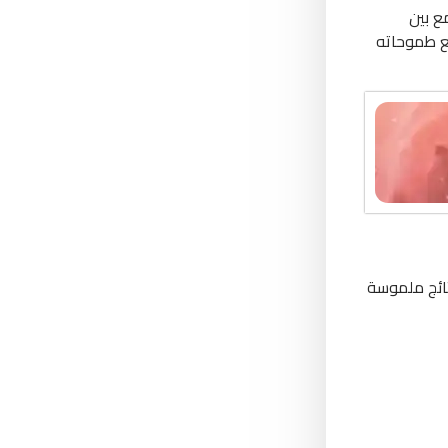
ع بين
ع طموحاته
تائج ملموسة