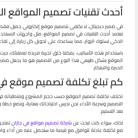
أحدث تقنيات تصميم المواقع الت
في ضمير ديجيتال، لا نكتفي بتصميم موقع إلكتروني جميل فقط، ب
نعتمد أحدث التقنيات في تصميم المواقع، مثل واجهات الاستخدا
الذكي لسلوك الزوار، مما يساعدك على تحويل كل زيارة إلى تفاع
باستخدام هذه الأساليب، يمكننا خلق تجربة فريدة لعملائك، حي
الموقع بشكل طبيعي هذا النوع من التصميم هو ما يجعل ضمير 
الخبرة والابتكار.
كم تبلغ تكلفة تصميم موقع في
تختلف تكلفة تصميم الموقع حسب حجم المشروع ومتطلباته في ض
التصميم وسرعة الأداء نحن ندرس احتياجاتك بعناية، ونضع خطة
بعد التسليم.
لذلك، سواء كنت تبحث عن
شركة تصميم مواقع في جازان
لمتجر 
مع تكلفة عادلة تتوافق مع قيمة ما ستحصل عليه من أداء واحت