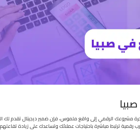
صبيا
رة مشروعك الرقمي إلى واقع ملموس، فإن ضمير ديجيتال تقدم لك ال
ارب رقمية ترتبط مباشرة باحتياجات عملائك وتساعدك على زيادة تفاعله