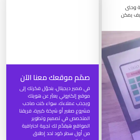
ة وحتى
كيف يمكن
صمّم موقعك معنا الآن
في ضمير ديجيتال، بنحوّل فكرتك إلى
موقع إلكتروني يعبّر عن هويتك
ويجذب عملاءك. سواء كنت صاحب
مشروع صغير أو شركة كبيرة، فريقنا
المتخصص في تصميم وتطوير
المواقع هيقدّم لك تجربة احترافية
من أول سطر كود لحد إطلاق