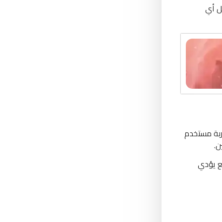
ل أي
ربة مستخدم
ن.
ع يؤدي