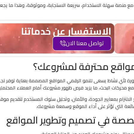
مع منصة سهلة الاستخدام، سريعة الاستجابة، وموثوقة، وهذا ما يجع
الاستفسار عن خدماتنا
تواصل معنا الان
 مواقع محترفة لمشروعك؟
رورة لأي نشاط يسعى للنمو الرقمي المواقع المصممة بعناية توفر تج
مع محركات البحث، ما يزيد فرص ظهور مشروعك أمام العملاء المحتملي
لالتزام بمعايير الجودة، والأمان، وتحليل سلوك المستخدم لتقديم موق
ائعة التي تؤثر على أداء الموقع وسمعة مشروعك.
صصة في تصميم وتطوير المواقع
تال يمنح مشروعك العديد من المزايا العملية: