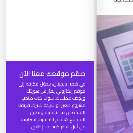
صمّم موقعك معنا الآن
في ضمير ديجيتال، بنحوّل فكرتك إلى
موقع إلكتروني يعبّر عن هويتك
ويجذب عملاءك. سواء كنت صاحب
مشروع صغير أو شركة كبيرة، فريقنا
المتخصص في تصميم وتطوير
المواقع هيقدّم لك تجربة احترافية
من أول سطر كود لحد إطلاق