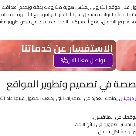
صول على موقع إلكتروني يعكس هوية مشروعك بدقة ويخدم أهدافك ال
ا غالباً ما تواجه مشاكل في الأداء أو التوافق مع الأجهزة المختلف
زة، وسريع التحميل، ومهيأ لمحركات البحث، مما يزيد من فرص ظهور مش
الاستفسار عن خدماتنا
تواصل معنا الان
صصة في تصميم وتطوير المواقع
ديجيتال
يمنحك العديد من المميزات التي يصعب الحصول عليها عند الت
ز موقعك عن المنافسين.
 لتحسين ظهوره في نتائج البحث.
ر أو مشاكل تحميل.