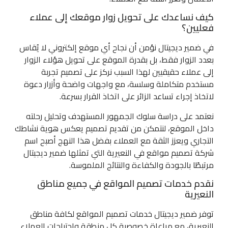
كيف نساعدك على تحويل زوار موقعك إلى عملاء
فعليين؟
في ضمير ديجيتال نؤمن أن نجاح أي موقع إلكتروني لا يُقاس
بعدد الزوار فقط، بل بقدرة الموقع على تحويل هؤلاء الزوار
إلى عملاء حقيقيين لهذا السبب نركز على تصميم تجربة
مستخدم متكاملة وسلسة، مع واجهات واضحة وأزرار دعوة
لاتخاذ إجراء تساعد الزائر على اتخاذ القرار بسرعة.
نعتمد على دراسة سلوك الجمهور المستهدف وتحليل رحلته
داخل الموقع، لنتمكن من تقديم تصميم يعكس هوية نشاطك
التجاري ويعزز الثقة مع العملاء بفضل هذا النهج أصبح اسم
شركة تصميم مواقع في النعيرية التي تمثلها ضمير ديجيتال
مرتبطًا بالجودة والكفاءة والنتائج الملموسة.
نقدم خدمات تصميم المواقع في جميع مناطق
النعيرية
توفر ضمير ديجيتال خدمات تصميم المواقع لكافة مناطق
النعيرية، مع مراعاة خصوصية كل منطقة واحتياجات العملاء