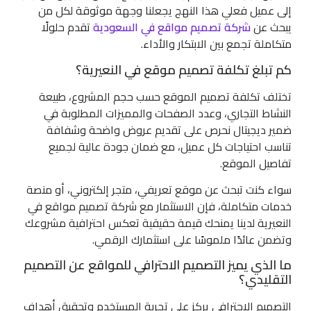
إلى عميل فعلي هذا النهج يجعلنا وجهة موثوقة لكل من
يبحث عن
شركة تصميم مواقع في السعودية
تقدم حلولًا
متكاملة تجمع بين الابتكار والأداء.
كم تبلغ تكلفة تصميم موقع في النعيرية؟
تختلف تكلفة تصميم الموقع حسب حجم المشروع، طبيعة
النشاط التجاري، وعدد الصفحات والمميزات المطلوبة في
ضمير ديجيتال نحرص على تقديم عروض واضحة وشفافة
تناسب احتياجات كل عميل، مع ضمان جودة عالية لجميع
تفاصيل الموقع.
سواء كنت تبحث عن موقع تعريفي، متجر إلكتروني، أو منصة
خدمات متكاملة، فإن الاستثمار مع شركة تصميم مواقع في
النعيرية لدينا يمنحك قيمة حقيقية تعكس احترافية مشروعك
وتضمن عائدًا ملموسًا على استثمارك الرقمي.
ما الذي يميز التصميم الاحترافي للمواقع عن التصميم
التقليدي؟
التصميم الاحترافي يركز على تجربة المستخدم وتحقيق أهداف