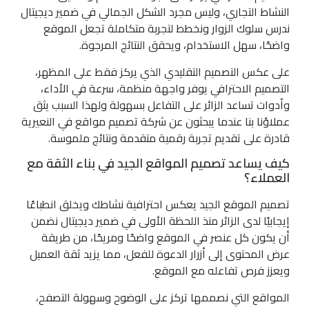
النشاط التجاري، وليس مجرد الشكل الجمالي في ضمير ديجيتال
ندرس سلوك الزوار ونخطط لتجربة متكاملة تجعل الموقع
واضحًا، سهل الاستخدام، ويحقق النتائج المرجوة.
على عكس التصميم التقليدي الذي يركز فقط على المظهر،
التصميم الاحترافي يوفر واجهة منظمة، سرعة في الأداء،
وأدوات تساعد الزائر على التفاعل بسهولة ولهذا السبب يثق
عملاؤنا بنا عندما يبحثون عن شركة تصميم مواقع في النعيرية
قادرة على تقديم تجربة رقمية متقدمة ونتائج ملموسة.
كيف يساعد تصميم المواقع الجيد في بناء الثقة مع
العملاء؟
تصميم الموقع الجيد يعكس احترافية نشاطك ويخلق انطباعًا
إيجابيًا لدى الزائر منذ اللحظة الأولى في ضمير ديجيتال نضمن
أن يكون كل عنصر في الموقع واضحًا ومريحًا، من طريقة
عرض المحتوى إلى أزرار الدعوة للفعل، مما يزيد ثقة العميل
ويعزز فرص تفاعله مع الموقع.
المواقع التي نصممها تركز على الوضوح وسهولة التصفح،