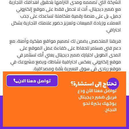
الشركة التي تصممه ومدى التزامها بتحقيق أهدافك التجارية
مع ضمير ديجيتال، أنت لا تحصل فقط على موقع إلكتروني
جميل، بل على منصة رقمية متكاملة تساعدك على جذب
العملاء وزيادة المبيعات وتعزيز حضور علامتك التجارية بشكل
احترافي.
فريقنا المتخصص يضمن لك تصميم مواقع مبتكرة وآمنة، مع
دعم فني مستمر للحفاظ على كفاءة عمل الموقع على
المدى الطويل اختيارك ضمير ديجيتال يعني أنك تستثمر في
موقع إلكتروني يعكس احترافية نشاطك ويضع مشروعك في
موقع ريادي في سوق النعيرية بثقة ومصداقية.
تواصل معنا الان
تحتاج إلى استشارة؟
تواصل معنا الآن ودع
فريق ضمير ديجيتال
يوجّهك بخبرة نحو
النجاح.