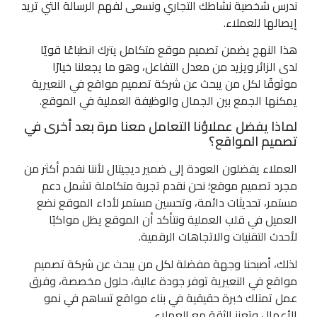
ندرس شخصية نشاطك التجاري ونسعى لفهم الرسالة التي تريد
إيصالها للعملاء.
هذا النهج يضمن تصميم موقع متكامل يترك انطباعًا قويًا
لدى الزائر ويزيد من معدل التفاعل، وهو ما يجعلنا خيارًا
موثوقًا لكل من يبحث عن شركة تصميم مواقع في النعيرية
يمكنها الجمع بين الجمال والوظيفة العملية في الموقع.
لماذا يفضل عملاؤنا التعامل معنا مرة بعد أخرى في
تصميم المواقع؟
العملاء يفضلون العودة إلى ضمير ديجيتال لأننا نقدم أكثر من
مجرد تصميم موقع؛ نحن نقدم تجربة متكاملة تشمل دعم
مستمر، تحديثات دائمة، وتحسين مستمر لأداء الموقع نضع
العميل في قلب العملية ونتأكد أن الموقع يظل مواكبًا
لأحدث التقنيات والاتجاهات الرقمية.
لذلك، أصبحنا وجهة مفضلة لكل من يبحث عن شركة تصميم
مواقع في النعيرية توفر جودة عالية، حلول مخصصة، وفرق
عمل تمتلك خبرة حقيقية في بناء مواقع تساهم في نمو
الأعمال وتعزز الثقة مع العملاء.