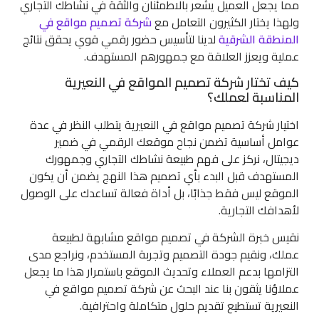
مما يجعل العميل يشعر بالاطمئنان والثقة في نشاطك التجاري
ولهذا يختار الكثيرون التعامل مع
شركة تصميم مواقع في
المنطقة الشرقية
لدينا لتأسيس حضور رقمي قوي يحقق نتائج
عملية ويعزز العلاقة مع جمهورهم المستهدف.
كيف تختار شركة تصميم المواقع في النعيرية
المناسبة لعملك؟
اختيار شركة تصميم مواقع في النعيرية يتطلب النظر في عدة
عوامل أساسية تضمن نجاح موقعك الرقمي في ضمير
ديجيتال، نركز على فهم طبيعة نشاطك التجاري وجمهورك
المستهدف قبل البدء بأي تصميم هذا النهج يضمن أن يكون
الموقع ليس فقط جذابًا، بل أداة فعالة تساعدك على الوصول
لأهدافك التجارية.
نقيس خبرة الشركة في تصميم مواقع مشابهة لطبيعة
عملك، ونقيم جودة التصميم وتجربة المستخدم، ونراجع مدى
التزامها بدعم العملاء وتحديث الموقع باستمرار هذا ما يجعل
عملاؤنا يثقون بنا عند البحث عن شركة تصميم مواقع في
النعيرية تستطيع تقديم حلول متكاملة واحترافية.