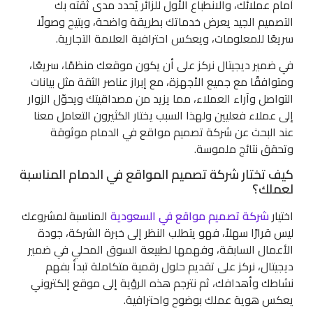
أمام عملائك، والانطباع الأول للزائر يُحدد مدى ثقته بك
التصميم الجيد يعرض خدماتك بطريقة واضحة، ويتيح وصولًا
سريعًا للمعلومات، ويعكس احترافية العلامة التجارية.
في ضمير ديجيتال نركز على أن يكون موقعك منظمًا، سريعًا،
ومتوافقًا مع جميع الأجهزة، مع إبراز عناصر الثقة مثل بيانات
التواصل وآراء العملاء، مما يزيد من مصداقيتك ويحوّل الزوار
إلى عملاء فعليين ولهذا السبب يختار الكثيرون التعامل معنا
عند البحث عن شركة تصميم مواقع في الدمام موثوقة
وتحقق نتائج ملموسة.
كيف تختار شركة تصميم المواقع في الدمام المناسبة
لعملك؟
اختيار
شركة تصميم مواقع في السعودية
المناسبة لمشروعك
ليس قرارًا سهلاً، فهو يتطلب النظر إلى خبرة الشركة، جودة
الأعمال السابقة، وفهمها لطبيعة السوق المحلي في ضمير
ديجيتال، نركز على تقديم حلول رقمية متكاملة تبدأ بفهم
نشاطك وأهدافك، ثم نترجم هذه الرؤية إلى موقع إلكتروني
يعكس هوية عملك بوضوح واحترافية.