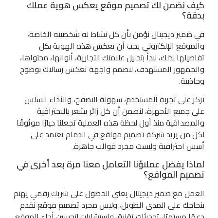
كيف نضمن لك تصميم موقع يعكس هوية عملك
بدقة؟
في ضمير ديجيتال نؤمن بأن كل نشاط له شخصيته الخاصة،
والموقع الإلكتروني يجب أن يعكس هذه الهوية بكل
تفاصيلها لذلك، نبدأ بتحليل علامتك التجارية، ألوانها، محتواها،
والجمهور المستهدف، لنصمم واجهة تعكس رسالتك بوضوح
وجاذبية.
نركز على تجربة المستخدم، سهولة التصفح، والأداء السلس
على جميع الأجهزة، لنضمن أن كل زائر يشعر بالاحترافية
والمصداقية منذ أول لحظة هذه العملية تجعلنا خيارًا موثوقًا
لكل من يريد شركة تصميم مواقع في الدمام تعتمد على
أسس احترافية وليست مجرد قوالب جاهزة.
لماذا يفضل عملاؤنا التعامل معنا مرة بعد أخرى في
تصميم المواقع؟
العمل مع ضمير ديجيتال يعني الحصول على شريك رقمي يهتم
بنجاحك على المدى الطويل، وليس مجرد تصميم موقع نقدم
دعمًا مستمرًا، تحديثات تقنية، واستشارات لتحسين أداء الموقع