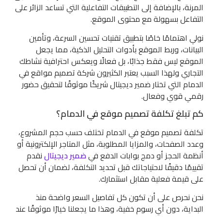
المرنة، بالإضافة إلى التطبيقات التفاعلية التي تساعد الزائر على
التفاعل بسهولة مع محتوى الموقع.
نولي اهتمامًا خاصًا بتطبيق تقنيات تحسين السرعة، وتأمين
البيانات، وربط الموقع بأدوات التحليل الذكية، مما يجعل
الموقع ليس فقط جذابًا، بل فعالًا ويعكس احترافية نشاطك
التجاري ولهذا السبب يعتبر الكثيرون شركة تصميم مواقع في
الدمام التي تختار ضمير ديجيتال شريكًا موثوقًا لتحقيق حضور
رقمي قوي وفعال.
كم تبلغ تكلفة تصميم موقع في الدمام؟
تكلفة تصميم موقع في الدمام تختلف حسب حجم المشروع،
وعدد الصفحات، والمزايا المطلوبة، مثل المتاجر الإلكترونية أو
أنظمة الحجز أو دمج بوابات الدفع في
ضمير ديجيتال
نقدم
تقييمًا دقيقًا لاحتياجاتك قبل تحديد التكلفة، لضمان أن تحصل
على قيمة فعلية مقابل استثمارك.
نحن نحرص على أن تكون كل تفاصيل السعر واضحة منذ
البداية، دون أي رسوم خفية، وهذا ما يجعلنا خيارًا موثوقًا عند