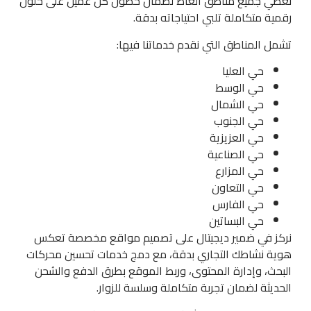
نغطي جميع مناطق الغاط لضمان حصول كل عميل على حلول
رقمية متكاملة تلبي احتياجاته بدقة.
تشمل المناطق التي نقدم خدماتنا فيها:
حي العليا
حي الوسط
حي الشمال
حي الجنوب
حي العزيزية
حي الصناعية
حي المزارع
حي التعاون
حي الفارس
حي البساتين
نركز في ضمير ديجيتال على تصميم مواقع مخصصة تعكس
هوية نشاطك التجاري بدقة، مع دمج خدمات تحسين محركات
البحث، وإدارة المحتوى، وربط الموقع بطرق الدفع والشحن
الحديثة لضمان تجربة متكاملة وسلسة للزوار.