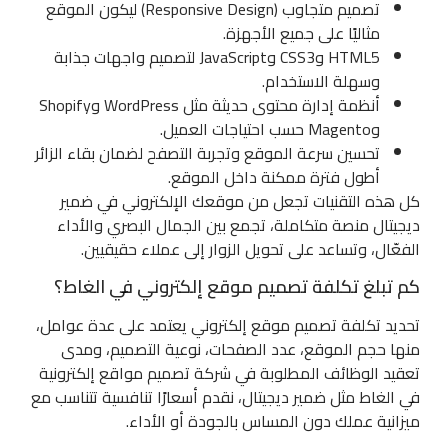
تصميم متجاوب (Responsive Design) ليكون الموقع
مثاليًا على جميع الأجهزة.
HTML5 وCSS3 وJavaScript لتصميم واجهات جذابة
وسهلة الاستخدام.
أنظمة إدارة محتوى حديثة مثل WordPress وShopify
وMagento حسب احتياجات العميل.
تحسين سرعة الموقع وتجربة التصفح لضمان بقاء الزائر
أطول فترة ممكنة داخل الموقع.
كل هذه التقنيات تجعل من موقعك الإلكتروني في ضمير
ديجيتال منصة متكاملة، تجمع بين الجمال البصري والأداء
الفعّال، وتساعد على تحويل الزوار إلى عملاء حقيقيين.
كم تبلغ تكلفة تصميم موقع إلكتروني في الغاط؟
تحديد تكلفة تصميم موقع إلكتروني يعتمد على عدة عوامل،
منها حجم الموقع، عدد الصفحات، نوعية التصميم، ومدى
تعقيد الوظائف المطلوبة في شركة تصميم مواقع إلكترونية
في الغاط مثل ضمير ديجيتال، نقدم أسعارًا تنافسية تتناسب مع
ميزانية عملك دون المساس بالجودة أو الأداء.