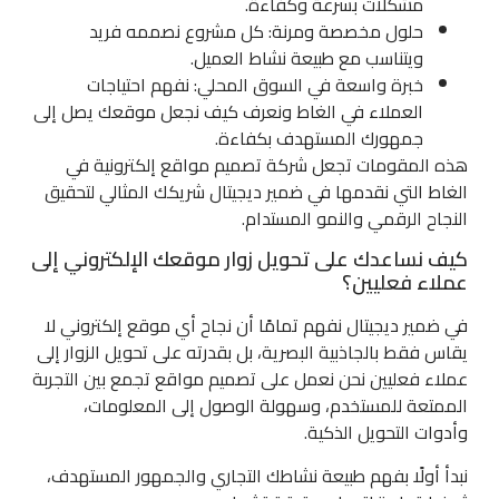
مشكلات بسرعة وكفاءة.
حلول مخصصة ومرنة: كل مشروع نصممه فريد
ويتناسب مع طبيعة نشاط العميل.
خبرة واسعة في السوق المحلي: نفهم احتياجات
العملاء في الغاط ونعرف كيف نجعل موقعك يصل إلى
جمهورك المستهدف بكفاءة.
هذه المقومات تجعل شركة تصميم مواقع إلكترونية في
الغاط التي نقدمها في ضمير ديجيتال شريكك المثالي لتحقيق
النجاح الرقمي والنمو المستدام.
كيف نساعدك على تحويل زوار موقعك الإلكتروني إلى
عملاء فعليين؟
في ضمير ديجيتال نفهم تمامًا أن نجاح أي موقع إلكتروني لا
يقاس فقط بالجاذبية البصرية، بل بقدرته على تحويل الزوار إلى
عملاء فعليين نحن نعمل على تصميم مواقع تجمع بين التجربة
الممتعة للمستخدم، وسهولة الوصول إلى المعلومات،
وأدوات التحويل الذكية.
نبدأ أولًا بفهم طبيعة نشاطك التجاري والجمهور المستهدف،