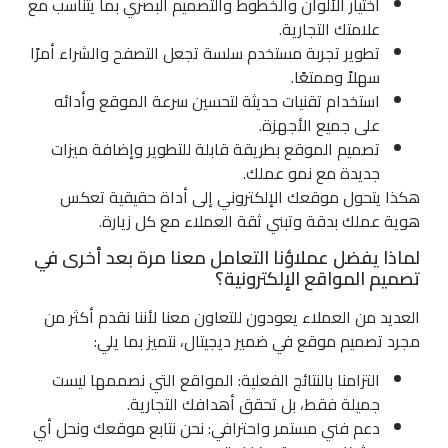
اختيار الألوان والخطوط والتصميم البصري بما يتناسب مع
علامتك التجارية.
تطوير تجربة مستخدم سلسة تجعل التصفح والشراء أمرًا
سهلاً وممتعًا.
استخدام تقنيات حديثة لتحسين سرعة الموقع وأدائه
على جميع الأجهزة.
تصميم الموقع بطريقة قابلة للتطوير وإضافة ميزات
جديدة مع نمو عملك.
هكذا يتحول موقعك الإلكتروني إلى أداة حقيقية تعكس
هوية عملك بدقة وتبني ثقة العملاء مع كل زيارة.
لماذا يفضل عملاؤنا التعامل معنا مرة بعد أخرى في
تصميم المواقع الإلكترونية؟
العديد من العملاء يعودون للتعاون معنا لأننا نقدم أكثر من
مجرد تصميم موقع في ضمير ديجيتال، نتميز بما يلي:
التزامنا بالنتائج الفعلية: المواقع التي نصممها ليست
جميلة فقط، بل تحقق أهدافك التجارية.
دعم فني مستمر واحترافي: نحن نتابع موقعك ونحل أي