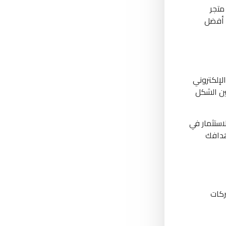
متجر
ا أفضل
لإلكتروني
ين الشكل
استثمار في
هدافك
ركات