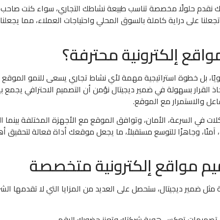
ك نقدم حلولًا مخصصة تناسب طبيعة نشاطك التجاري، سواء كنت صاحب 
تجعلنا على دراية كاملة بالسوق المحلي واحتياجات العملاء، مما يجعلن
واقع إلكترونية محترفة؟
نويًا، بل خطوة استراتيجية مهمة لأي نشاط تجاري يسعى للنمو الموقع ا
 القرار بسهولة في ضمير ديجيتال نؤمن أن التصميم الاحترافي يجمع ب
عل والاستمرار مع الموقع.
كلات في السرعة، الأمان، وتوافق الموقع مع الأجهزة المختلفة بينما ال
منًا، وجاهزًا للتوسع مستقبلاً، ما يجعل موقعك أداة فعالة لتحقيق أ
يم مواقع إلكترونية متخصصة
مثل ضمير ديجيتال، ستحصل على العديد من المزايا التي لا تقدمها الش
كر تصميمات تعكس هوية شركتك وتعزز حضورك الرقمي.