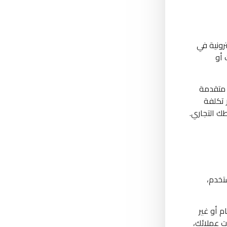
رونية في
 أو
 متقدمة
 تكلفة
 التجاري.
تخدم،
م أو غير
ت عملائك،