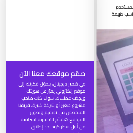
المستخدم
ناسب طبيعة
صمّم موقعك معنا الآن
في ضمير ديجيتال، بنحوّل فكرتك إلى
موقع إلكتروني يعبّر عن هويتك
ويجذب عملاءك. سواء كنت صاحب
مشروع صغير أو شركة كبيرة، فريقنا
المتخصص في تصميم وتطوير
المواقع هيقدّم لك تجربة احترافية
من أول سطر كود لحد إطلاق