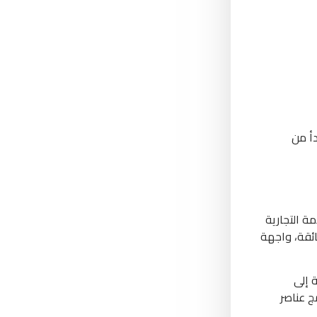
دأ من
ة التجارية
ائقة، واجهة
توى الحديثة مثل WordPress وDrupal، بالإضافة إلى
 على دمج عناصر