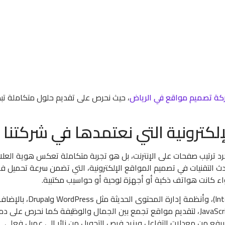
ة تصميم مواقع في الرياض
، حيث نحرص على تقديم حلول متكاملة تب
لكترونية التي نعتمدها في شركتنا
د ترتيب صفحات على الإنترنت، بل هو تجربة متكاملة تعكس هوية العلام
دث التقنيات في تصميم المواقع الإلكترونية، التي تضمن سرعة تحميل ف
 كانت هواتف ذكية أو أجهزة لوحية أو حواسيب مكتبية.
نستخدم تقنيات مثل تصميم المواقع التفاعلية (Interactive Design)، وأنظمة إدارة المح
الاعتماد على لغات البرمجة المتقدمة مثل HTML5 وCSS3 وJavaScript، لتقديم مواقع تجمع بين الجمال والوظيفة كما نحرص
 يرفع من معدلات التفاعل ويزيد فرص التحويل من زائر إلى عميل فعلي.