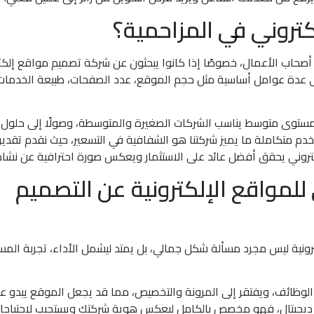
تروني في المزاحمية؟
م أصحاب الأعمال، خصوصًا إذا كانوا يبحثون عن شركة تصميم مواقع إلكت
ى عدة عوامل أساسية مثل حجم الموقع، عدد الصفحات، طبيعة الخدمات
من مستوى متوسط يناسب الشركات الصغيرة والمتوسطة، وصولًا إلى حلول
م متكاملة ما يميز شركتنا هو الشفافية في التسعير، حيث نقدم تقدير
ني يحقق أفضل عائد على الاستثمار ويعكس صورة احترافية عن نشاطك
 للمواقع الإلكترونية عن التصميم
ترونية ليس مجرد مسألة شكل جمالي، بل يمتد ليشمل الأداء، تجربة المس
 الوظائف، ويفتقر إلى المرونة والتخصيص، مما قد يجعل الموقع يبدو عا
ر ديجيتال، فهو مخصص بالكامل ليعكس هوية شركتك ويستجيب لاحتياجا