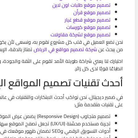
تصميم موقع طلبات اون لاين
تصميم موقع قرأن
تصميم موقع قطع غيار
تصميم موقع كورسات
تصميم موقع لشركة مقاولات
نحن نضع العميل في قلب كل مشروع نقوم به، ونسعى لأن يكون ال
من يبحث عن
شركة تصميم مواقع في الرياض
تمتاز بالدقة، الإبدا
اختيارك لنا يعني شراكة طويلة الأمد تقوم على الثقة والجودة،
انطباعًا قويًا لدى كل زائر.
أحدث تقنيات تصميم المواقع الإ
في ضمير ديجيتال، نحن نواكب أحدث الابتكارات والتقنيات في عال
على تقنيات متقدمة مثل:
تصميم متجاوب (Responsive Design) يضمن عرض الموقع بشكل مثالي على جميع الأجهزة، من الهواتف الذكية إلى الحواسيب.
تجربة مستخدم محسّنة (UX/UI) تجعل تصفح الموقع سهلاً وسلسًا، مما يزيد من تفاعل الزوار وتحويلهم إلى عملاء.
أدوات التسويق الرقمي وSEO لضمان ظهور موقعك في محركات البحث وجذب العملاء المناسبين.