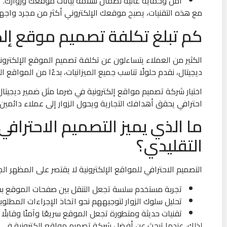
أمن وحماية عالية لضمان سلامة بيانات موقعك وزوارك.
مع هذه التقنيات، يصبح موقعك الإلكتروني أكثر من مجرد واجهة 
كم تبلغ تكلفة تصميم موقع إل
الكثير من العملاء يتساءلون عن تكلفة تصميم الموقع الإلكت
ديجيتال، نقدم حلولًا تناسب جميع الميزانيات، بدءًا من المواقع ال
اختيار شركة تصميم مواقع إلكترونية في ضرما مثل ضمير ديجيتال
احترافي يحقق أهدافك التجارية ويحول الزوار إلى عملاء دائمين.
ما الذي يميز التصميم الاحترافي
التقليدي؟
التصميم الاحترافي للمواقع الإلكترونية لا يقتصر على المظهر ا
تجربة مستخدم سلسة تجعل التنقل بين صفحات الموقع بسيط
تحليل سلوك الزوار لتوجيههم نحو اتخاذ الإجراءات المطلوب
تقنيات حديثة ومتطورة تجعل الموقع سريعًا وآمنًا وقابلًا
لذلك، عندما تبحث عن أفضل شركة تصميم مواقع إلكترونية في ضرما