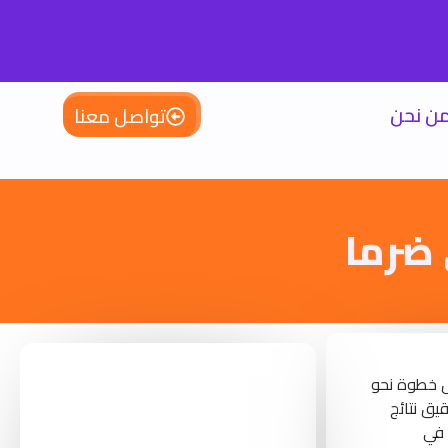
ن نحن
تواصل معنا
 ضرما
ل خطوة نحو
يق نتائج
 في