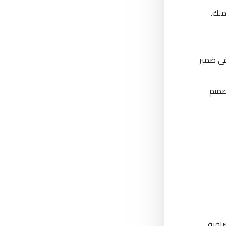
ملك.
في ضمير
صميم
رافية