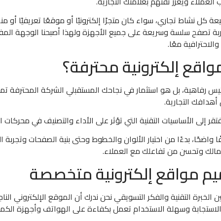
العملاء ويعزز ثقتهم بعلامتك التجارية.
 كل نشاط تجاري، سواء كان متجرًا إلكترونيًا أو موقعًا تعريفيًا أو م
 تصفح سلسة وسريعة على جميع الأجهزة ولهذا أصبحنا الوجهة المف
لاحترافية معًا.
واقع إلكترونية محترفة؟
س رفاهية، بل هو استثمار في نجاحك المستقبلي الشركة المحترفة تمت
أهدافك التجارية.
ر إلى الأساسيات التقنية التي تؤثر على الأداء والتصنيف في محركات ال
ضحًا، بدءًا من اختيار الألوان والخطوط وحتى بنية الصفحات وتجربة 
مالك وتحسن من تفاعلك مع العملاء.
يم مواقع إلكترونية متخصصة
الخبرة التقنية والفكر التسويقي نحن ندرك أن الموقع الإلكتروني النا
 الاستجابة وسهلة الاستخدام تعمل بكفاءة على الهواتف وأجهزة الكمبي