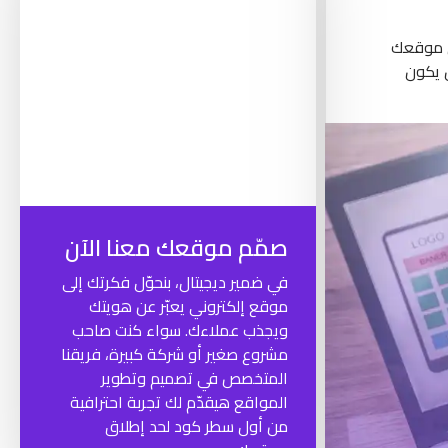
ن موقعك
 يكون
صمّم موقعك معنا الآن
في ضمير ديجيتال، بنحوّل فكرتك إلى
موقع إلكتروني يعبّر عن هويتك
ويجذب عملاءك. سواء كنت صاحب
مشروع صغير أو شركة كبيرة، فريقنا
المتخصص في تصميم وتطوير
المواقع هيقدّم لك تجربة احترافية
من أول سطر كود لحد إطلاق