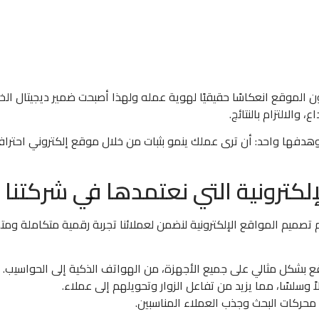
موقع انعكاسًا حقيقيًا لهوية عمله ولهذا أصبحت ضمير ديجيتال الخيا
ع، والالتزام بالنتائج.
 وهدفها واحد: أن ترى عملك ينمو بثبات من خلال موقع إلكتروني احتراف
لكترونية التي نعتمدها في شركتنا
م تصميم المواقع الإلكترونية لنضمن لعملائنا تجربة رقمية متكاملة ومت