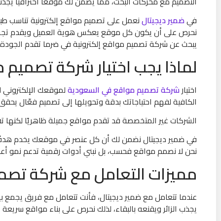
التصميم مع محركات البحث، مما يضمن لك موقعًا احترافيًا يجذب 
في
ضمير ديجيتال
نعمل على تصميم مواقع إلكترونية تناسب طبيعة
نحرص على أن يكون كل موقع يعكس هوية العميل ويقدم تجربة
يبحث عن شركة تصميم مواقع إلكترونية في ضرما تقدم الجودة وا
لماذا يجب اختيار شركة تصميم م
اختيار
شركة تصميم مواقع في السعودية
لموقعك الإلكتروني لي
الكافية لفهم احتياجاتك بدقة وتحويلها إلى تصميم فعّال يحقق 
الشركات غير المتخصصة قد تقدم مواقع جميلة ظاهريًا لكنها تفتق
في ضمير ديجيتال نضمن لك أن كل عنصر في موقعك يخدم هدفًا وا
نحن لا نصمم مواقع فحسب، بل نبني أدوات رقمية تدعم نمو أع
مميزات التعامل مع شركة تصم
عندما تتعامل مع ضمير ديجيتال، فأنت تتعامل مع فريق يجمع بين 
يجذب الزائر ويقنعه بالبقاء، لذلك نحرص على بناء مواقع سريعة