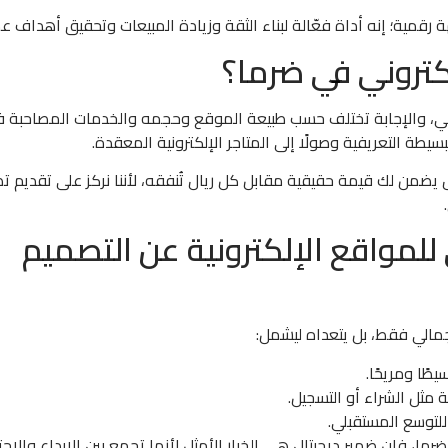
رقمية؛ إنه أداة فعّالة لبناء الثقة وزيادة المبيعات وتحقيق أهداف ع
كتروني في ضرما؟
روني، والإجابة تختلف حسب طبيعة الموقع وحجمه والخدمات المصاحبة 
بسيطة التعريفية وصولًا إلى المتاجر الإلكترونية المعقدة.
 يضمن لك قيمة حقيقية مقابل كل ريال تُنفقه، لأننا نركز على تقديم ت
 للمواقع الإلكترونية عن التصميم
لجمالي فقط، بل يتعداه ليشمل:
ًا ومريحًا.
ة مثل الشراء أو التسجيل.
 للتوسع المستقبلي.
، فإن ضمير ديجيتال هي الخيار الأمثل لأنها تجمع بين الإبداع والاحت